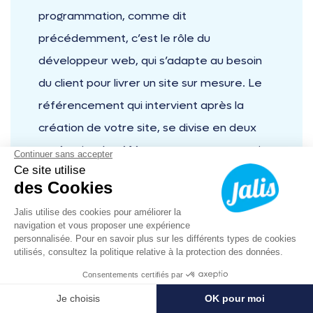
programmation, comme dit
précédemment, c’est le rôle du
développeur web, qui s’adapte au besoin
du client pour livrer un site sur mesure. Le
référencement qui intervient après la
création de votre site, se divise en deux
catégories, le référencement payant qui
consiste à payer pour apparaître dans les
pages de résultats d’un moteur de
recherche. Le référencement naturel est
lui gratuit, mais demande du temps et des
connaissances spécifiques, c’est pourquoi il
est préférable d’être accompagné dans ce
04 12 16 07 53
Prendre RDV
domaine. Enfin, une
agence de