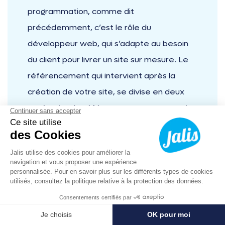
programmation, comme dit
précédemment, c’est le rôle du
développeur web, qui s’adapte au besoin
du client pour livrer un site sur mesure. Le
référencement qui intervient après la
création de votre site, se divise en deux
catégories, le référencement payant qui
consiste à payer pour apparaître dans les
pages de résultats d’un moteur de
recherche. Le référencement naturel est
lui gratuit, mais demande du temps et des
connaissances spécifiques, c’est pourquoi il
est préférable d’être accompagné dans ce
04 12 16 07 53
Prendre RDV
domaine. Enfin, une
agence de