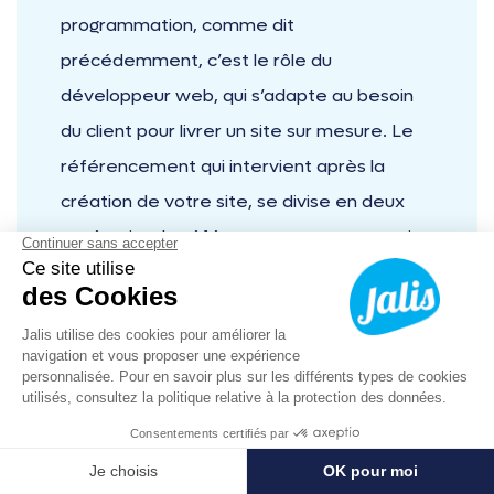
programmation, comme dit
précédemment, c’est le rôle du
développeur web, qui s’adapte au besoin
du client pour livrer un site sur mesure. Le
référencement qui intervient après la
création de votre site, se divise en deux
catégories, le référencement payant qui
consiste à payer pour apparaître dans les
pages de résultats d’un moteur de
recherche. Le référencement naturel est
lui gratuit, mais demande du temps et des
connaissances spécifiques, c’est pourquoi il
est préférable d’être accompagné dans ce
04 12 16 07 53
Prendre RDV
domaine. Enfin, une
agence de