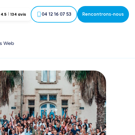
04 12 16 07 53
Rencontrons-nous
4.5
134 avis
és Web