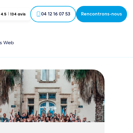
04 12 16 07 53
Rencontrons-nous
4.5
134 avis
és Web