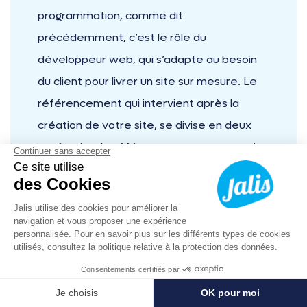
programmation, comme dit
précédemment, c’est le rôle du
développeur web, qui s’adapte au besoin
du client pour livrer un site sur mesure. Le
référencement qui intervient après la
création de votre site, se divise en deux
catégories, le référencement payant qui
consiste à payer pour apparaître dans les
pages de résultats d’un moteur de
recherche. Le référencement naturel est
lui gratuit, mais demande du temps et des
connaissances spécifiques, c’est pourquoi il
est préférable d’être accompagné dans ce
04 12 16 07 53
Prendre RDV
domaine. Enfin, une
agence de